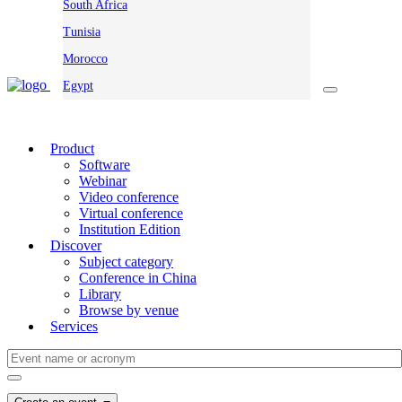
South Africa
Tunisia
Morocco
Egypt
Product
Software
Webinar
Video conference
Virtual conference
Institution Edition
Discover
Subject category
Conference in China
Library
Browse by venue
Services