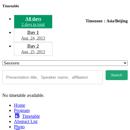
Timetable
All days
Timezone：Asia/Beijing
2 days in total
Day 1
Aug. 24, 2013
Day 2
Aug. 25, 2013
Search
No timetable available.
Home
Program
Timetable
Abstract List
Photo