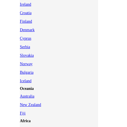
Ireland
Croatia
Finland
Denmark
Cyprus
Serbia
Slovakia
Norway
Bulgaria
Iceland
Oceania
Australia
New Zealand
Fiji
Africa