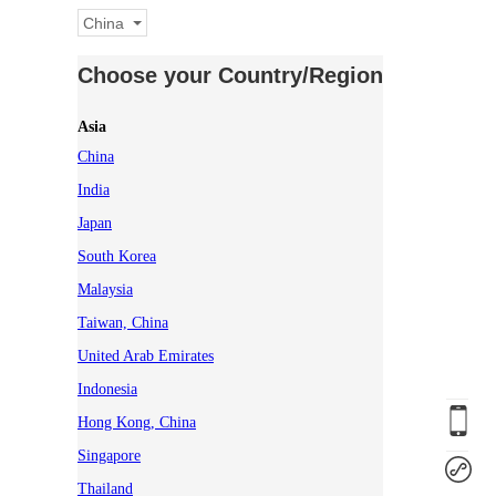
China
Choose your Country/Region
Asia
China
India
Japan
South Korea
Malaysia
Taiwan, China
United Arab Emirates
Indonesia
Hong Kong, China
Singapore
Thailand