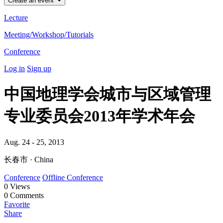
Create an event
Lecture
Meeting/Workshop/Tutorials
Conference
Log in
Sign up
中国地理学会城市与区域管理
专业委员会2013年学术年会
Aug. 24 - 25, 2013
长春市 · China
Conference
Offline Conference
0
Views
0
Comments
Favorite
Share