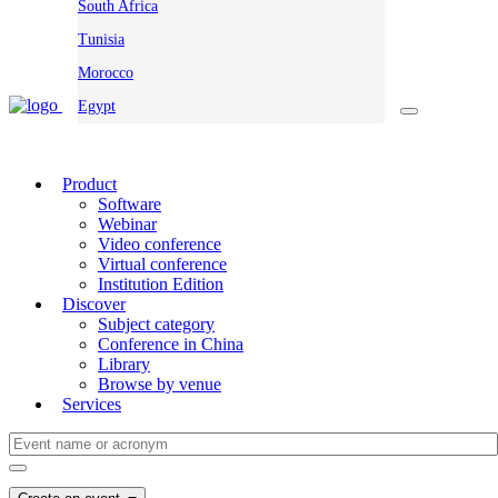
South Africa
Tunisia
Morocco
Egypt
Product
Software
Webinar
Video conference
Virtual conference
Institution Edition
Discover
Subject category
Conference in China
Library
Browse by venue
Services