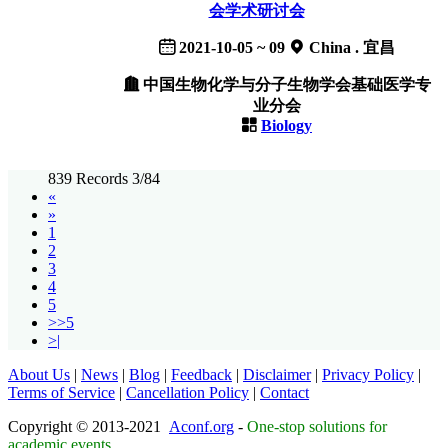
会学术研讨会
2021-10-05 ~ 09
China . 宜昌
中国生物化学与分子生物学会基础医学专
业分会
Biology
839 Records 3/84
«
»
1
2
3
4
5
>>5
>|
About Us
|
News
|
Blog
|
Feedback
|
Disclaimer
|
Privacy Policy
|
Terms of Service
|
Cancellation Policy
|
Contact
Copyright © 2013-2021
Aconf.org
-
One-stop solutions for
academic events