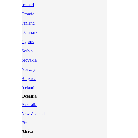
Ireland
Croatia
Finland
Denmark
Cyprus
Serbia
Slovakia
Norway
Bulgaria
Iceland
Oceania
Australia
New Zealand
Fiji
Africa