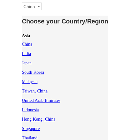
China
Choose your Country/Region
Asia
China
India
Japan
South Korea
Malaysia
Taiwan, China
United Arab Emirates
Indonesia
Hong Kong, China
Singapore
Thailand