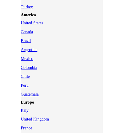
Turkey
America
United States
Canada
Brazil
Argentina
Mexico
Colombia
Chile
Peru
Guatemala
Europe
Italy
United Kingdom
France