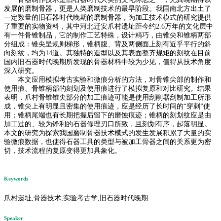
发展的磨制骨器，更是人类磨制技术的最早阶段。我国南北方出土了
一定数量的旧石器时代晚期的磨制骨器，为加工技术模式的研究提供
了重要的实物资料，其中河北迁安爪村遗址距今约2.6万年的文化层中
有一件骨锥制品，它的制作工艺特殊，设计精巧，由锥尖和锥柄两部
分组成：锥尖呈规则梯形，锥柄腹、背及两侧面上刻有近乎平行的斜
向刻纹，均为14道。其独特的造型以及其表面整齐规矩的刻纹在目前
国内旧石器时代晚期所发现的骨器材料中较为少见，值得从技术角度
深入研究。
本文应用模拟考古实验和微痕分析的方法，对骨锥尖部的制作和
使用痕、骨锥柄部的刻划及使用痕进行了模拟复原和对比研究。结果
表明，爪村骨锥锥尖部分的加工痕迹可能是使用刮削器刮制加工所形
成，锥尖上有明显且密集的使用痕迹，应是经历了长时间的“穿刺”使
用；锥柄尾端也有长期把握后留下的磨蚀痕迹；锥柄的刻划纹应是由
加工过的、较为锋利的石器修理刃口所致，且刻划有序，起落明显。
本文的研究为探索我国磨制骨器技术模式的发生发展积累了大量的实
验微痕数据，也使得石器工具的类型与被加工骨器之间的关系更为密
切，技术流程的复原变得更加具象化。
Keywords
爪村遗址,骨器技术,实验考古学,旧石器时代晚期
Speaker