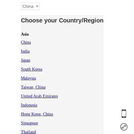
China
Choose your Country/Region
Asia
China
India
Japan
South Korea
Malaysia
Taiwan, China
United Arab Emirates
Indonesia
Hong Kong, China
Singapore
Thailand