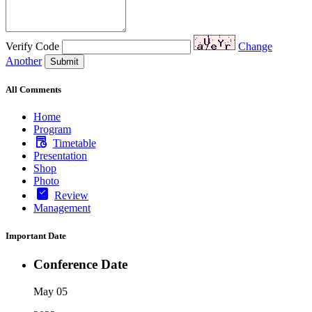
Verify Code
Change
Another
Submit
All Comments
Home
Program
Timetable
Presentation
Shop
Photo
Review
Management
Important Date
Conference Date
May 05