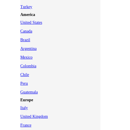
Turkey
America
United States
Canada
Brazil
Argentina
Mexico
Colombia
Chile
Peru
Guatemala
Europe
Italy
United Kingdom
France