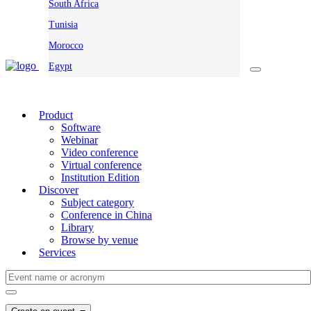
South Africa
Tunisia
Morocco
Egypt
Product
Software
Webinar
Video conference
Virtual conference
Institution Edition
Discover
Subject category
Conference in China
Library
Browse by venue
Services