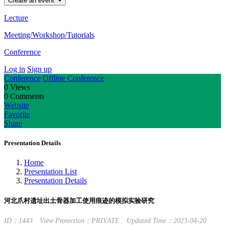
Create an event
Lecture
Meeting/Workshop/Tutorials
Conference
Log in
Sign up
Conference
Offline Conference
0
Views
0
Comments
Website
Favorite
Share
Presentation Details
Home
Presentation List
Presentation Details
河北爪村遗址出土骨器加工使用痕迹的模拟实验研究
ID：1443
View Protection：PRIVATE
Updated Time：2023-04-20