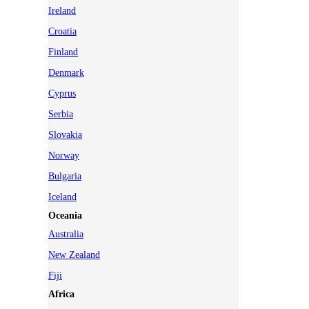
Ireland
Croatia
Finland
Denmark
Cyprus
Serbia
Slovakia
Norway
Bulgaria
Iceland
Oceania
Australia
New Zealand
Fiji
Africa