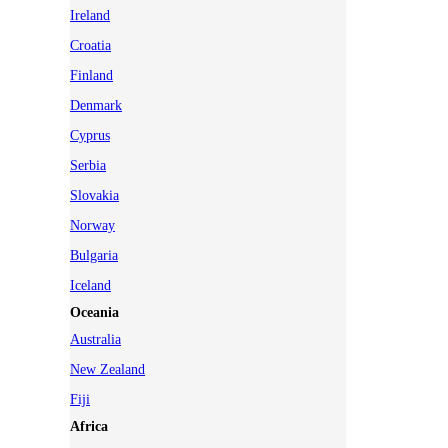
Ireland
Croatia
Finland
Denmark
Cyprus
Serbia
Slovakia
Norway
Bulgaria
Iceland
Oceania
Australia
New Zealand
Fiji
Africa