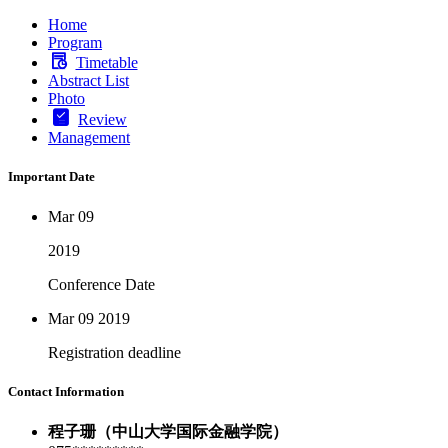
Home
Program
Timetable
Abstract List
Photo
Review
Management
Important Date
Mar 09
2019
Conference Date
Mar 09
2019
Registration deadline
Contact Information
程子珊（中山大学国际金融学院）