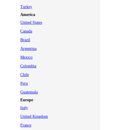
Turkey
America
United States
Canada
Brazil
Argentina
Mexico
Colombia
Chile
Peru
Guatemala
Europe
Italy
United Kingdom
France