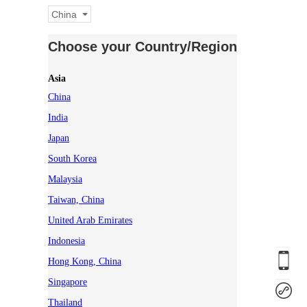
China
Choose your Country/Region
Asia
China
India
Japan
South Korea
Malaysia
Taiwan, China
United Arab Emirates
Indonesia
Hong Kong, China
Singapore
Thailand