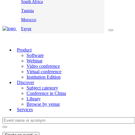
South Africa
Tunisia
Morocco
Egypt
Product
Software
Webinar
Video conference
Virtual conference
Institution Edition
Discover
Subject category
Conference in China
Library
Browse by venue
Services