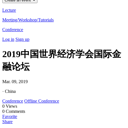
Create an event
Lecture
Meeting/Workshop/Tutorials
Conference
Log in
Sign up
2019中国世界经济学会国际金
融论坛
Mar. 09, 2019
· China
Conference
Offline Conference
0
Views
0
Comments
Favorite
Share