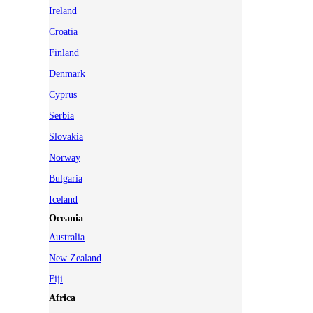
Ireland
Croatia
Finland
Denmark
Cyprus
Serbia
Slovakia
Norway
Bulgaria
Iceland
Oceania
Australia
New Zealand
Fiji
Africa