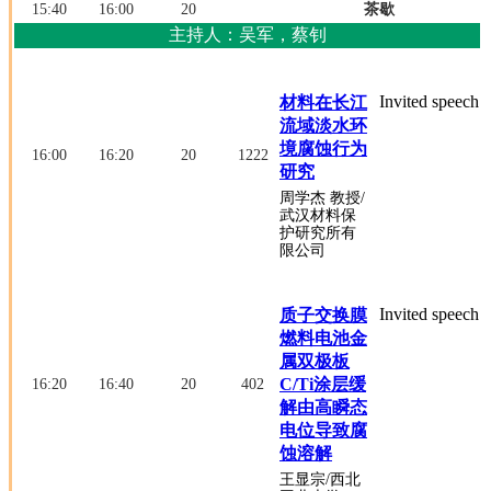
15:40
16:00
20
茶歇
主持人：吴军，蔡钊
Invited speech
材料在长江
流域淡水环
境腐蚀行为
16:00
16:20
20
1222
研究
周学杰
教授
/
武汉材料保
护研究所有
限公司
Invited speech
质子交换膜
燃料电池金
属双极板
C/Ti涂层缓
16:20
16:40
20
402
解由高瞬态
电位导致腐
蚀溶解
王显宗
/西北