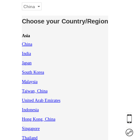
China
Choose your Country/Region
Asia
China
India
Japan
South Korea
Malaysia
Taiwan, China
United Arab Emirates
Indonesia
Hong Kong, China
Singapore
Thailand