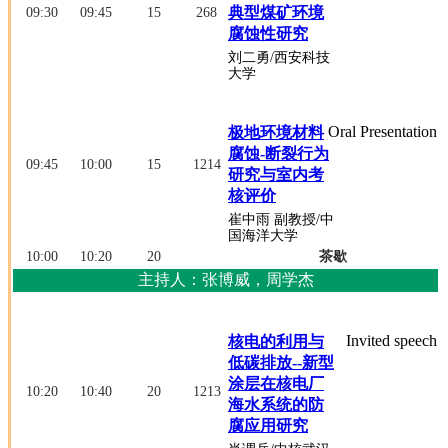
典型煤矿环境
09:30
09:45
15
268
腐蚀性研究
刘二勇
/西安科技
大学
Oral Presentation
极地环境材料
腐蚀-断裂行为
09:45
10:00
15
1214
研究与室内考
核评价
崔中雨
副教授
/中
国海洋大学
10:00
10:20
20
茶歇
主持人：张博威，周学杰
Invited speech
核电的利用与
低碳排放--新型
涂层在核电厂
10:20
10:40
20
1213
海水系统的防
腐应用研究