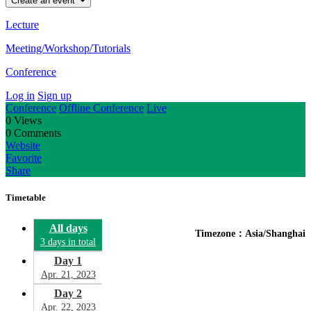
Create an event
Lecture
Meeting/Workshop/Tutorials
Conference
Log in
Sign up
Conference
Offline Conference
Live
0
Views
0
Comments
Website
Favorite
Share
Timetable
All days
Timezone：Asia/Shanghai
3 days in total
Day 1
Apr. 21, 2023
Day 2
Apr. 22, 2023