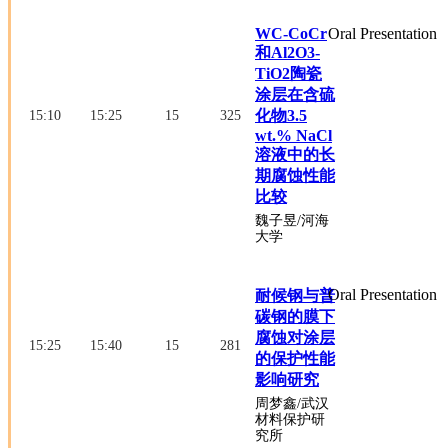
WC-CoCr
Oral Presentation
和Al2O3-
TiO2陶瓷
涂层在含硫
化物3.5
15:10
15:25
15
325
wt.% NaCl
溶液中的长
期腐蚀性能
比较
魏子昱
/河海
大学
Oral Presentation
耐候钢与普
碳钢的膜下
腐蚀对涂层
15:25
15:40
15
281
的保护性能
影响研究
周梦鑫
/武汉
材料保护研
究所