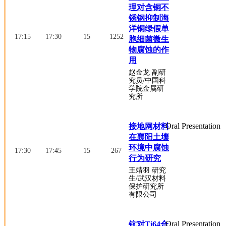
理对含铜不
锈钢抑制海
洋铜绿假单
17:15
17:30
15
1252
胞细菌微生
物腐蚀的作
用
赵金龙
副研
究员
/中国科
学院金属研
究所
Oral Presentation
接地网材料
在襄阳土壤
环境中腐蚀
17:30
17:45
15
267
行为研究
王靖羽
研究
生
/武汉材料
保护研究所
有限公司
Oral Presentation
钪对Ti64合