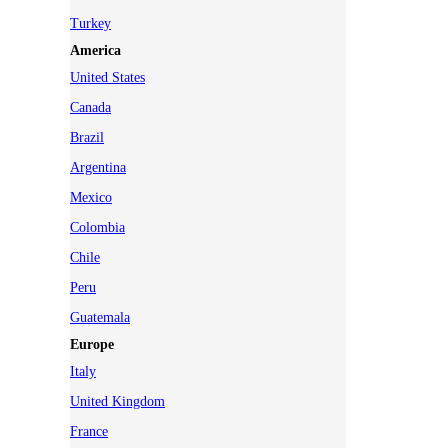
Turkey
America
United States
Canada
Brazil
Argentina
Mexico
Colombia
Chile
Peru
Guatemala
Europe
Italy
United Kingdom
France