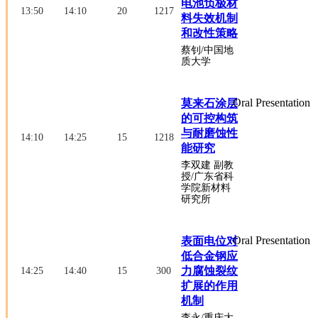
电池负极材
13:50
14:10
20
1217
料失效机制
和改性策略
蔡钊
/中国地
质大学
Oral Presentation
莫来石涂层
的可控构筑
与耐磨蚀性
14:10
14:25
15
1218
能研究
李双建
副教
授
/广东省科
学院新材料
研究所
Oral Presentation
表面电位对
低合金钢应
力腐蚀裂纹
14:25
14:40
15
300
扩展的作用
机制
李永
/重庆大