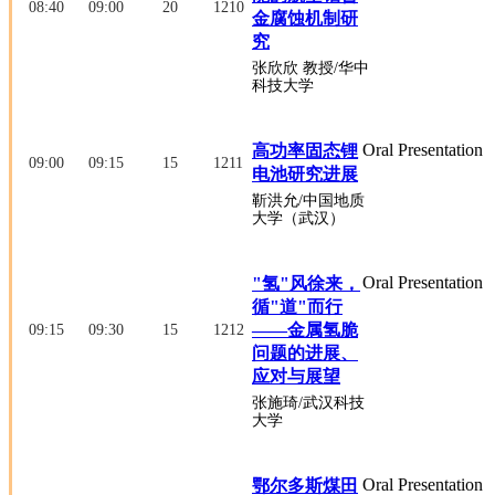
08:40
09:00
20
1210
金腐蚀机制研
究
张欣欣
教授
/华中
科技大学
Oral Presentation
高功率固态锂
09:00
09:15
15
1211
电池研究进展
靳洪允
/中国地质
大学（武汉）
Oral Presentation
"氢"风徐来，
循"道"而行
——金属氢脆
09:15
09:30
15
1212
问题的进展、
应对与展望
张施琦
/武汉科技
大学
Oral Presentation
鄂尔多斯煤田