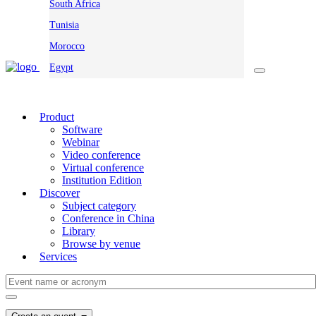
South Africa
Tunisia
Morocco
Egypt
Product
Software
Webinar
Video conference
Virtual conference
Institution Edition
Discover
Subject category
Conference in China
Library
Browse by venue
Services