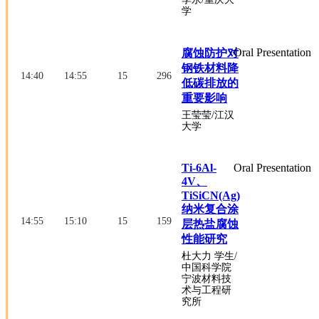
学
Oral Presentation
腐蚀防护对
钢铁材料降
14:40
14:55
15
296
低碳排放的
重要影响
王莹莹
/江汉
大学
Ti-6Al-
Oral Presentation
4V、
TiSiCN(Ag)
纳米复合涂
14:55
15:10
15
159
层热盐腐蚀
性能研究
杜大力
学生
/
中国科学院
宁波材料技
术与工程研
究所