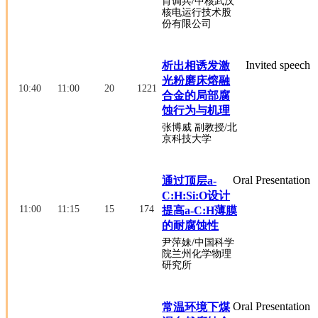
肖调兵
/中核武汉
核电运行技术股
份有限公司
Invited speech
析出相诱发激
光粉磨床熔融
10:40
11:00
20
1221
合金的局部腐
蚀行为与机理
张博威
副教授
/北
京科技大学
Oral Presentation
通过顶层a-
C:H:Si:O设计
11:00
11:15
15
174
提高a-C:H薄膜
的耐腐蚀性
尹萍妹
/中国科学
院兰州化学物理
研究所
Oral Presentation
常温环境下煤