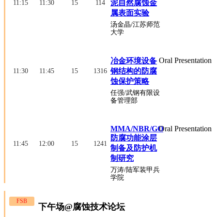
泥自然腐蚀金
11:15
11:30
15
114
属表面实验
汤金晶
/江苏师范
大学
Oral Presentation
冶金环境设备
钢结构的防腐
11:30
11:45
15
1316
蚀保护策略
任强
/武钢有限设
备管理部
MMA/NBR/GO
Oral Presentation
防腐功能涂层
11:45
12:00
15
1241
制备及防护机
制研究
万涛
/陆军装甲兵
学院
FSB
下午场@腐蚀技术论坛