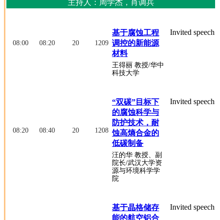
主持人：周学杰，肖调兵
Invited speech
基于腐蚀工程
调控的新能源
08:00
08:20
20
1209
材料
王得丽
教授
/华中
科技大学
Invited speech
“双碳”目标下
的腐蚀科学与
防护技术，耐
08:20
08:40
20
1208
蚀高熵合金的
低碳制备
汪的华
教授、副
院长
/武汉大学资
源与环境科学学
院
Invited speech
基于晶格储存
能的航空铝合