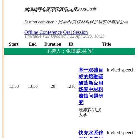
武汉欧亚会展国际酒店 二楼2038-58室
23 Apr 2023, 13:30-18:00
Session convener：
周学杰
/武汉材料保护研究所有限公司
Offline Conference
Oral Session
Timetable V22 Updated：22 Apr 2023, 18:23
Start
End
Duration
ID
Title
主持人：张博威,吴 军
Invited speech
基于双碳目
标的熔融碳
酸盐新应用
13:30
13:50
20
1216
场景中材料
腐蚀问题研
究
汪沛霖
/武汉
大学
Invited speech
快充水系锌