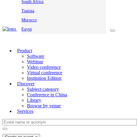
South Africa
Tunisia
Morocco
Egypt
Product
Software
Webinar
Video conference
Virtual conference
Institution Edition
Discover
Subject category
Conference in China
Library
Browse by venue
Services