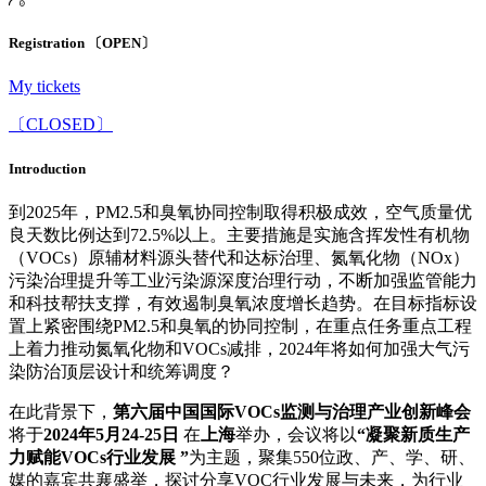
Registration 〔OPEN〕
My tickets
〔CLOSED〕
Introduction
到2025年，PM2.5和臭氧协同控制取得积极成效，空气质量优
良天数比例达到72.5%以上。主要措施是实施含挥发性有机物
（VOCs）原辅材料源头替代和达标治理、氮氧化物（NOx）
污染治理提升等工业污染源深度治理行动，不断加强监管能力
和科技帮扶支撑，有效遏制臭氧浓度增长趋势。在目标指标设
置上紧密围绕PM2.5和臭氧的协同控制，在重点任务重点工程
上着力推动氮氧化物和VOCs减排，2024年将如何加强大气污
染防治顶层设计和统筹调度？
在此背景下，
第六届中国国际VOCs监测与治理产业创新峰会
将于
2024年5月24-25日
在
上海
举办，会议将以
“凝聚新质生产
力赋能VOCs行业发展 ”
为主题，聚集550位政、产、学、研、
媒的嘉宾共襄盛举，探讨分享VOC行业发展与未来，为行业