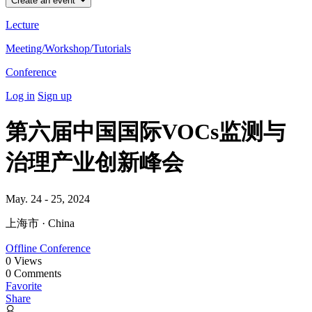
Create an event
Lecture
Meeting/Workshop/Tutorials
Conference
Log in
Sign up
第六届中国国际VOCs监测与
治理产业创新峰会
May. 24 - 25, 2024
上海市 · China
Offline Conference
0
Views
0
Comments
Favorite
Share