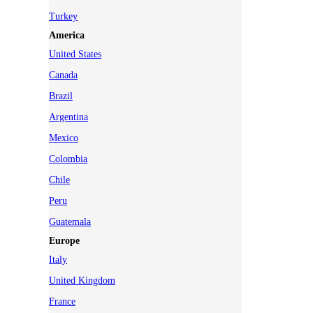
Turkey
America
United States
Canada
Brazil
Argentina
Mexico
Colombia
Chile
Peru
Guatemala
Europe
Italy
United Kingdom
France