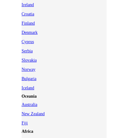
Ireland
Croatia
Finland
Denmark
Cyprus
Serbia
Slovakia
Norway
Bulgaria
Iceland
Oceania
Australia
New Zealand
Fiji
Africa