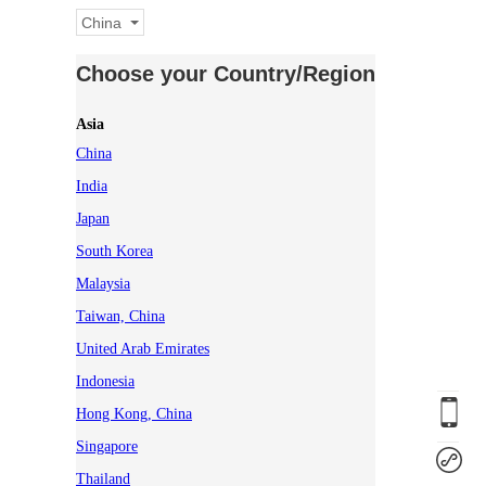
China
Choose your Country/Region
Asia
China
India
Japan
South Korea
Malaysia
Taiwan, China
United Arab Emirates
Indonesia
Hong Kong, China
Singapore
Thailand