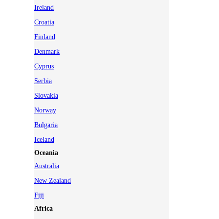
Ireland
Croatia
Finland
Denmark
Cyprus
Serbia
Slovakia
Norway
Bulgaria
Iceland
Oceania
Australia
New Zealand
Fiji
Africa