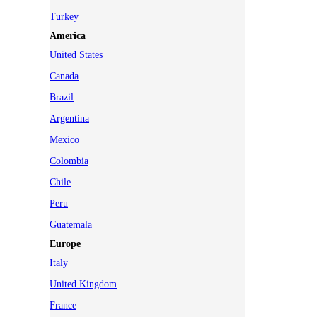
Turkey
America
United States
Canada
Brazil
Argentina
Mexico
Colombia
Chile
Peru
Guatemala
Europe
Italy
United Kingdom
France