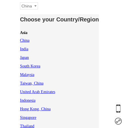
China
Choose your Country/Region
Asia
China
India
Japan
South Korea
Malaysia
Taiwan, China
United Arab Emirates
Indonesia
Hong Kong, China
Singapore
Thailand