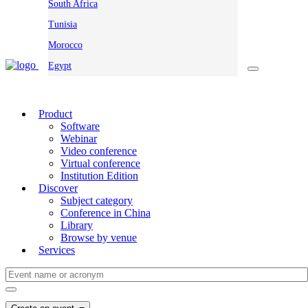
South Africa
Tunisia
Morocco
Egypt
Product
Software
Webinar
Video conference
Virtual conference
Institution Edition
Discover
Subject category
Conference in China
Library
Browse by venue
Services