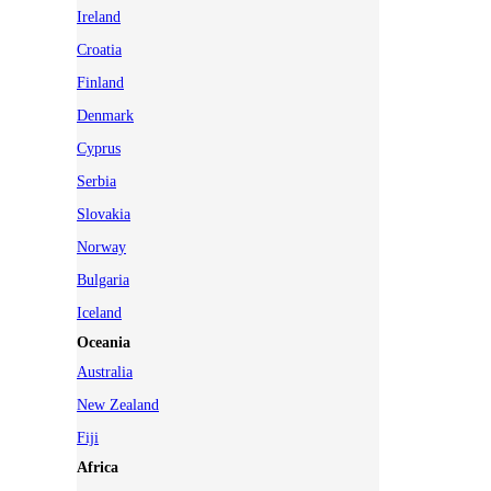
Ireland
Croatia
Finland
Denmark
Cyprus
Serbia
Slovakia
Norway
Bulgaria
Iceland
Oceania
Australia
New Zealand
Fiji
Africa