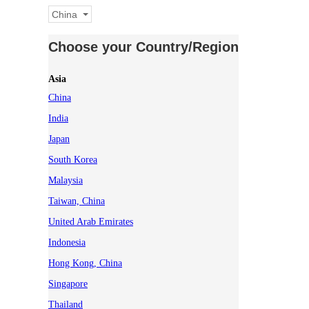
China
Choose your Country/Region
Asia
China
India
Japan
South Korea
Malaysia
Taiwan, China
United Arab Emirates
Indonesia
Hong Kong, China
Singapore
Thailand