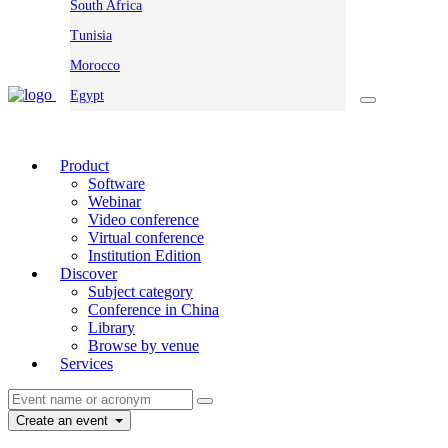
South Africa
Tunisia
Morocco
Egypt
Product
Software
Webinar
Video conference
Virtual conference
Institution Edition
Discover
Subject category
Conference in China
Library
Browse by venue
Services
Create an event