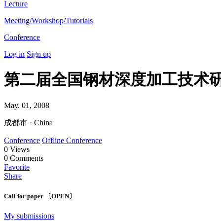
Lecture
Meeting/Workshop/Tutorials
Conference
Log in
Sign up
第二届全国钢材深度加工技术
May. 01, 2008
成都市 · China
Conference
Offline Conference
0
Views
0
Comments
Favorite
Share
Call for paper 〔OPEN〕
My submissions