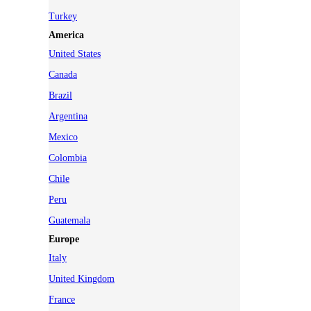
Turkey
America
United States
Canada
Brazil
Argentina
Mexico
Colombia
Chile
Peru
Guatemala
Europe
Italy
United Kingdom
France