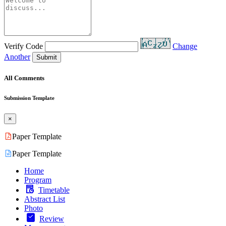
Verify Code
Change
Another
Submit
All Comments
Submission Template
×
Paper Template
Paper Template
Home
Program
Timetable
Abstract List
Photo
Review