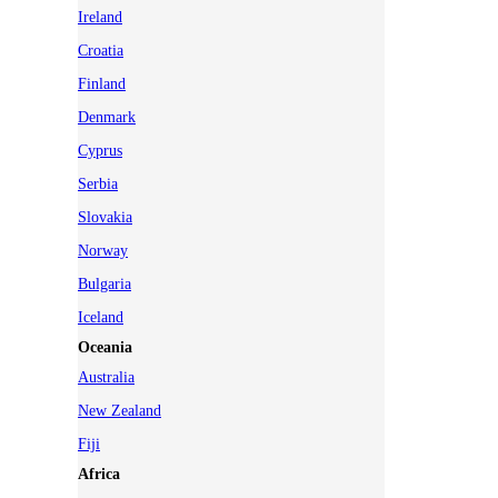
Ireland
Croatia
Finland
Denmark
Cyprus
Serbia
Slovakia
Norway
Bulgaria
Iceland
Oceania
Australia
New Zealand
Fiji
Africa