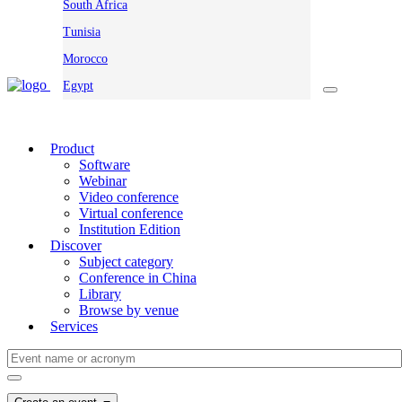
South Africa
Tunisia
Morocco
Egypt
Product
Software
Webinar
Video conference
Virtual conference
Institution Edition
Discover
Subject category
Conference in China
Library
Browse by venue
Services