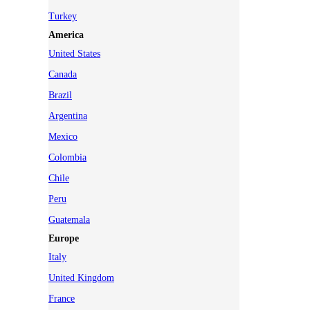
Turkey
America
United States
Canada
Brazil
Argentina
Mexico
Colombia
Chile
Peru
Guatemala
Europe
Italy
United Kingdom
France