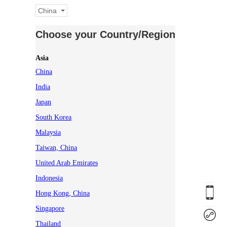
China
Choose your Country/Region
Asia
China
India
Japan
South Korea
Malaysia
Taiwan, China
United Arab Emirates
Indonesia
Hong Kong, China
Singapore
Thailand