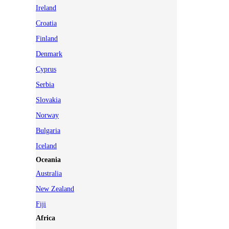
Ireland
Croatia
Finland
Denmark
Cyprus
Serbia
Slovakia
Norway
Bulgaria
Iceland
Oceania
Australia
New Zealand
Fiji
Africa