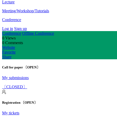
Lecture
Meeting/Workshop/Tutorials
Conference
Log in
Sign up
Conference
Offline Conference
0
Views
0
Comments
Website
Favorite
Share
Call for paper 〔OPEN〕
My submissions
〔CLOSED〕
Registration 〔OPEN〕
My tickets