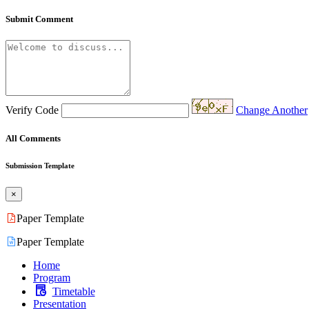
Submit Comment
Verify Code
Change Another
All Comments
Submission Template
×
Paper Template
Paper Template
Home
Program
Timetable
Presentation