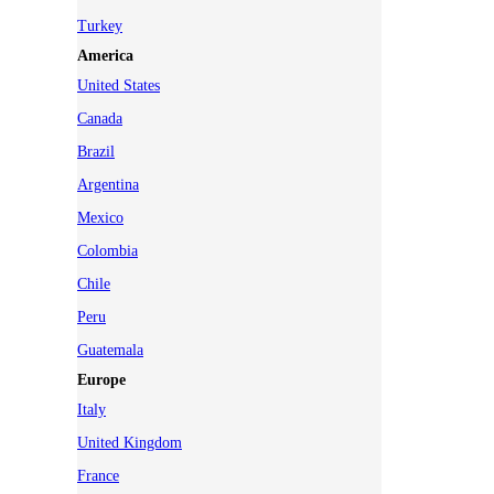
Turkey
America
United States
Canada
Brazil
Argentina
Mexico
Colombia
Chile
Peru
Guatemala
Europe
Italy
United Kingdom
France