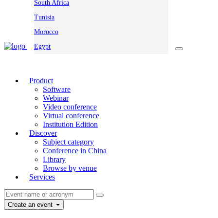
South Africa
Tunisia
Morocco
Egypt
Product
Software
Webinar
Video conference
Virtual conference
Institution Edition
Discover
Subject category
Conference in China
Library
Browse by venue
Services
Create an event