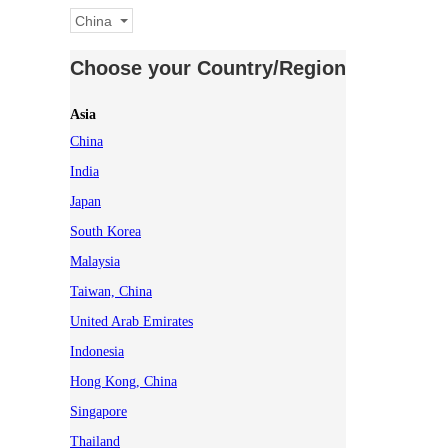
China
Choose your Country/Region
Asia
China
India
Japan
South Korea
Malaysia
Taiwan, China
United Arab Emirates
Indonesia
Hong Kong, China
Singapore
Thailand